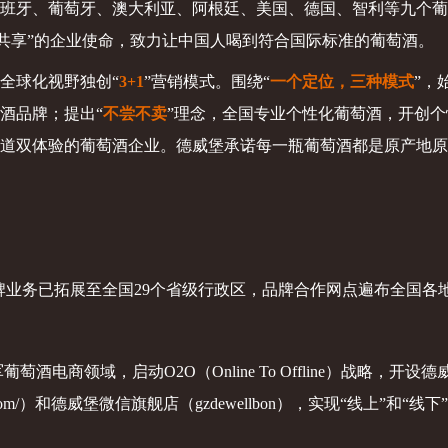
班牙、葡萄牙、澳大利亚、阿根廷、美国、德国、智利等九个葡
球共享”的企业使命，致力让中国人喝到符合国际标准的葡萄酒。
全球化视野独创“
3+1
”营销模式。围绕“
一个定位，三种模式
”，
酒品牌；提出“
不尝不卖
”理念，全国专业个性化葡萄酒，开创
道双体验的葡萄酒企业。
德威堡承诺每一瓶葡萄酒都是原产地原
牌业务已拓展至全国29个省级行政区，品牌合作网点遍布
全国
各
葡萄酒电商领域，启动O2O（Online To Offline）战略，开
.tmall.com/）和德威堡微信旗舰店（gzdewellbon），实现“线上