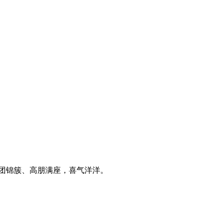
团锦簇、高朋满座，喜气洋洋。