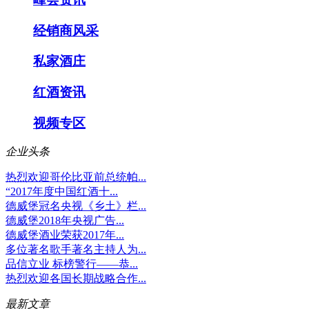
经销商风采
私家酒庄
红酒资讯
视频专区
企业头条
热烈欢迎哥伦比亚前总统帕...
“2017年度中国红酒十...
德威堡冠名央视《乡土》栏...
德威堡2018年央视广告...
德威堡酒业荣获2017年...
多位著名歌手著名主持人为...
品信立业 标榜警行——恭...
热烈欢迎各国长期战略合作...
最新文章