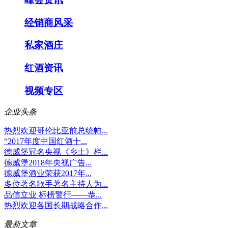
经销商风采
私家酒庄
红酒资讯
视频专区
企业头条
热烈欢迎哥伦比亚前总统帕...
“2017年度中国红酒十...
德威堡冠名央视《乡土》栏...
德威堡2018年央视广告...
德威堡酒业荣获2017年...
多位著名歌手著名主持人为...
品信立业 标榜警行——恭...
热烈欢迎各国长期战略合作...
最新文章